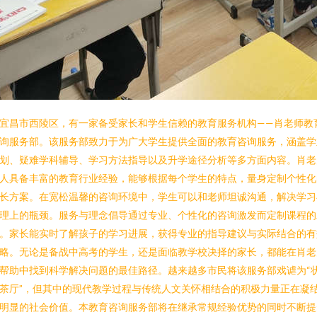
宜昌市西陵区，有一家备受家长和学生信赖的教育服务机构——肖老师教
询服务部。该服务部致力于为广大学生提供全面的教育咨询服务，涵盖学
划、疑难学科辅导、学习方法指导以及升学途径分析等多方面内容。肖老
人具备丰富的教育行业经验，能够根据每个学生的特点，量身定制个性化
长方案。在宽松温馨的咨询环境中，学生可以和老师坦诚沟通，解决学习
理上的瓶颈。服务与理念倡导通过专业、个性化的咨询激发而定制课程的
。家长能实时了解孩子的学习进展，获得专业的指导建议与实际结合的有
略。无论是备战中高考的学生，还是面临教学校决择的家长，都能在肖老
帮助中找到科学解决问题的最佳路径。越来越多市民将该服务部戏谑为“
茶厅”，但其中的现代教学过程与传统人文关怀相结合的积极力量正在凝
明显的社会价值。本教育咨询服务部将在继承常规经验优势的同时不断提