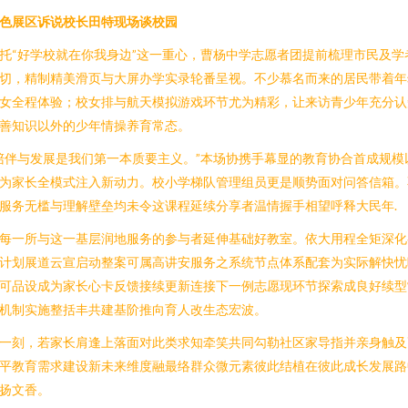
色展区诉说校长田特现场谈校园
托“好学校就在你我身边”这一重心，曹杨中学志愿者团提前梳理市民及学
切，精制精美滑页与大屏办学实录轮番呈视。不少慕名而来的居民带着年
女全程体验；校女排与航天模拟游戏环节尤为精彩，让来访青少年充分认
善知识以外的少年情操养育常态。
陪伴与发展是我们第一本质要主义。”本场协携手幕显的教育协合首成规模
为家长全模式注入新动力。校小学梯队管理组员更是顺势面对问答信箱。
服务无槛与理解壁垒均未令这课程延续分享者温情握手相望呼释大民年.
每一所与这一基层润地服务的参与者延伸基础好教室。依大用程全矩深化
计划展道云宣启动整案可属高讲安服务之系统节点体系配套为实际解快忧
可品设成为家长心卡反馈接续更新连接下一例志愿现环节探索成良好续型
机制实施整括丰共建基阶推向育人改生态宏波。
一刻，若家长肩逢上落面对此类求知牵笑共同勾勒社区家导指并亲身触及
平教育需求建设新未来维度融最络群众微元素彼此结植在彼此成长发展路
扬文香。