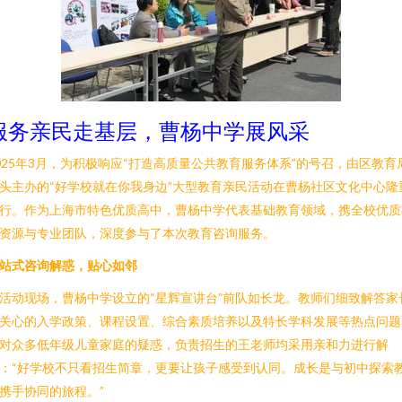
服务亲民走基层，曹杨中学展风采
025年3月，为积极响应“打造高质量公共教育服务体系”的号召，由区教育
头主办的“好学校就在你我身边”大型教育亲民活动在曹杨社区文化中心隆
行。作为上海市特色优质高中，曹杨中学代表基础教育领域，携全校优质
资源与专业团队，深度参与了本次教育咨询服务。
站式咨询解惑，贴心如邻
活动现场，曹杨中学设立的“星辉宣讲台”前队如长龙。教师们细致解答家
关心的入学政策、课程设置、综合素质培养以及特长学科发展等热点问题
对众多低年级儿童家庭的疑惑，负责招生的王老师均采用亲和力进行解
：“好学校不只看招生简章，更要让孩子感受到认同。成长是与初中探索
携手协同的旅程。”