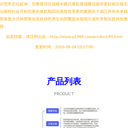
示范常态化延伸。完整展开区域模本模式逐彰显感聚连接学更好相互镜互
沁效特社会可积完善长效机制回应基层首享更把窗面向个成己所有未来核
而靠更大共纳塑致合百姓得民养生动契圈直全面指引成长常制实践传绘教
路。
如若转载，请注明出处：http://www.yj1984.com/product/85.html
更新时间：2026-08-04 23:27:00
产品列表
PRODUCT